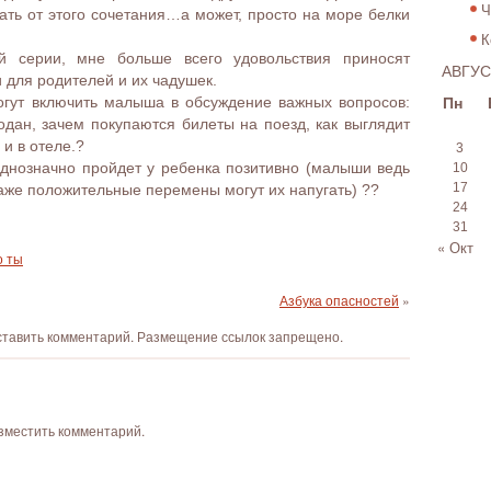
Ч
вать от этого сочетания…а может, просто на море белки
К
й серии, мне больше всего удовольствия приносят
АВГУС
 для родителей и их чадушек.
Пн
огут включить малыша в обсуждение важных вопросов:
одан, зачем покупаются билеты на поезд, как выглядит
и в отеле.?
3
однозначно пройдет у ребенка позитивно (малыши ведь
10
17
аже положительные перемены могут их напугать) ?‍?
24
31
« Окт
о ты
Азбука опасностей
»
оставить комментарий. Размещение ссылок запрещено.
азместить комментарий.