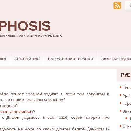
PHOSIS
ьменные практики и арт-терапию
ИКИ
АРТ-ТЕРАПИЯ
НАРРАТИВНАЯ ТЕРАПИЯ
ЗАМЕТКИ РЕДА
РУБ
Пись
дайте привет соленой водичке и всем тем ракушкам и
Арт-
жутся в нашем большом чемодане?
Нарр
 книжная?
Заме
annivanovferber
)?
с Дашей (надеюсь, и вам тоже!) серии историй про
П
О жи
тдохнуть на море со своим другом белкой Денисом (к