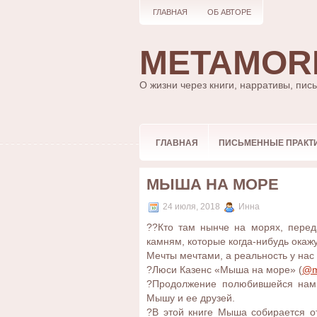
ГЛАВНАЯ
ОБ АВТОРЕ
METAMOR
О жизни через книги, нарративы, пис
ГЛАВНАЯ
ПИСЬМЕННЫЕ ПРАКТ
МЫША НА МОРЕ
24 июля, 2018
Инна
?‍?Кто там нынче на морях, пере
камням, которые когда-нибудь ока
Мечты мечтами, а реальность у нас
?Люси Казенс «Мыша на море» (
@m
?Продолжение полюбившейся нам 
Мышу и ее друзей.
?В этой книге Мыша собирается о