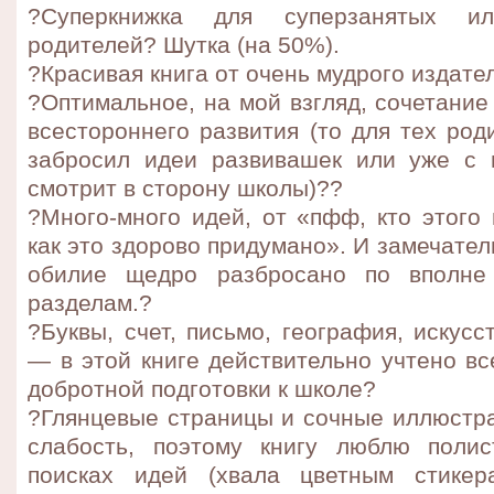
?Суперкнижка для суперзанятых ил
родителей? Шутка (на 50%).
?Красивая книга от очень мудрого издате
?Оптимальное, на мой взгляд, сочетание
всестороннего развития (то для тех род
забросил идеи развивашек или уже с 
смотрит в сторону школы)?‍?
?Много-много идей, от «пфф, кто этого 
как это здорово придумано». И замечател
обилие щедро разбросано по вполне
разделам.?️
?Буквы, счет, письмо, география, искусс
— в этой книге действительно учтено в
добротной подготовки к школе?
?Глянцевые страницы и сочные иллюстр
слабость, поэтому книгу люблю полис
поисках идей (хвала цветным стикер