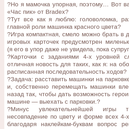
?Но я мамочка упорная, поэтому… Вот в
«Час пик» от Bradex?
?Тут все как я люблю: головоломка, р
главной роли машинка красного цвета?
?Игра компактная, смело можно брать в 
игровых карточек предусмотрен миленьк
(я его в упор даже не увидела, пока супруг
?Карточки с заданиями 4-х уровней с
отличная новость для таких, как я: на об
расписанная последовательность ходов?
?Задача: расставить машинки на парковк
и, собственно перемещать машинки влев
назад так, чтобы дать возможность геро
машине — выехать с парковки.?️
?Минус увлекательнейшей игры
несовпадение по цвету и форме всех 4-х
благодаря наклейкам-буквам вопрос р