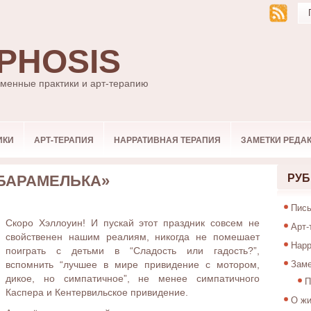
PHOSIS
ьменные практики и арт-терапию
ИКИ
АРТ-ТЕРАПИЯ
НАРРАТИВНАЯ ТЕРАПИЯ
ЗАМЕТКИ РЕДА
«БАРАМЕЛЬКА»
РУБ
Пись
Скоро Хэллоуин! И пускай этот праздник совсем не
Арт-
свойственен нашим реалиям, никогда не помешает
Нарр
поиграть с детьми в “Сладость или гадость?”,
Заме
вспомнить “лучшее в мире привидение с мотором,
дикое, но симпатичное”, не менее симпатичного
П
Каспера и Кентервильское привидение.
О жи