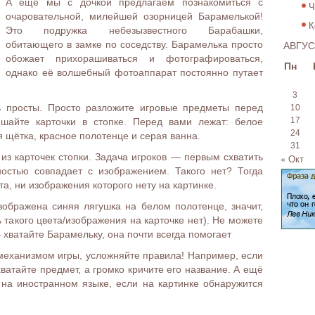
А ещё мы с дочкой предлагаем познакомиться с
Ч
очаровательной, милейшей озорницей Барамелькой!
К
Это подружка небезызвестного Барабашки,
АВГУС
обитающего в замке по соседству. Барамелька просто
обожает прихорашиваться и фотографироваться,
Пн
однако её волшебный фотоаппарат постоянно путает
3
ь просты. Просто разложите игровые предметы перед
10
17
ешайте карточки в стопке. Перед вами лежат: белое
24
я щётка, красное полотенце и серая ванна.
31
из карточек стопки. Задача игроков — первым схватить
« Окт
ностью совпадает с изображением. Такого нет? Тогда
та, ни изображения которого нету на картинке.
зображена синяя лягушка на белом полотенце, значит,
 такого цвета/изображения на карточке нет). Не можете
хватайте Барамельку, она почти всегда помогает
 механизмом игры, усложняйте правила! Например, если
 хватайте предмет, а громко кричите его название. А ещё
на иностранном языке, если на картинке обнаружится