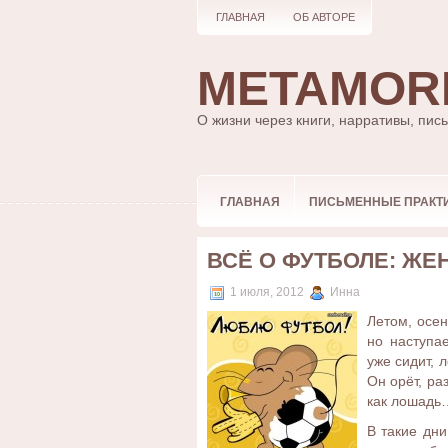
ГЛАВНАЯ
ОБ АВТОРЕ
METAMOR
О жизни через книги, нарративы, пис
ГЛАВНАЯ
ПИСЬМЕННЫЕ ПРАКТ
ВСЁ О ФУТБОЛЕ: ЖЕ
1 июля, 2012
Инна
Летом, осен
но наступа
уже сидит, 
Он орёт, ра
как лошадь…
В такие дн