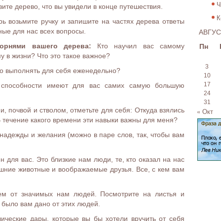
Ч
зите дерево, что вы увидели в конце путешествия.
К
рь возьмите ручку и запишите на частях дерева ответы
АВГУС
ные для нас всех вопросы.
Пн
орнями вашего дерева:
Кто научил вас самому
у в жизни? Что это такое важное?
3
о выполнять для себя еженедельно?
10
17
способности имеют для вас самих самую большую
24
31
, почвой и стволом, отметьте для себя: Откуда взялись
« Окт
В течение какого времени эти навыки важны для меня?
надежды и желания (можно в паре слов, так, чтобы вам
н для вас. Это близкие нам люди, те, кто оказал на нас
ашние животные и воображаемые друзья. Все, с кем вам
м от значимых нам людей. Посмотрите на листья и
 было вам дано от этих людей.
ческие дары, которые вы бы хотели вручить от себя