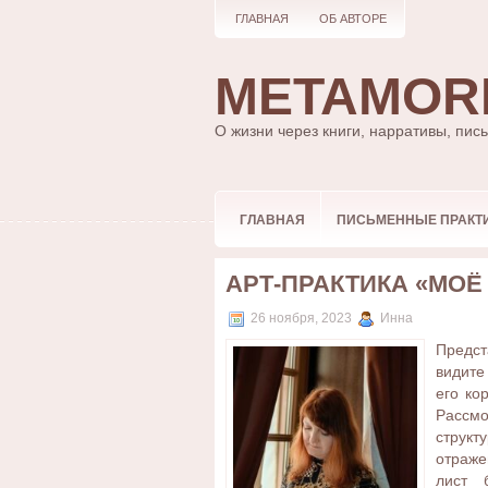
ГЛАВНАЯ
ОБ АВТОРЕ
METAMOR
О жизни через книги, нарративы, пис
ГЛАВНАЯ
ПИСЬМЕННЫЕ ПРАКТ
АРТ-ПРАКТИКА «МОЁ
26 ноября, 2023
Инна
Предст
видите
его ко
Рассмо
структ
отраже
лист 