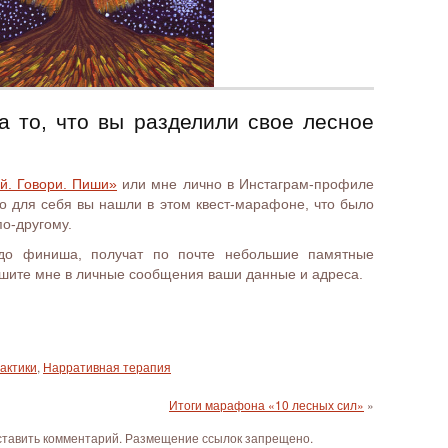
за то, что вы разделили свое лесное
й. Говори. Пиши»
или мне лично в Инстаграм-профиле
го для себя вы нашли в этом квест-марафоне, что было
по-другому.
 до финиша, получат по почте небольшие памятные
ишите мне в личные сообщения ваши данные и адреса.
актики
,
Нарративная терапия
Итоги марафона «10 лесных сил»
»
оставить комментарий. Размещение ссылок запрещено.