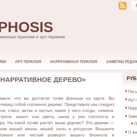
PHOSIS
ьменные практики и арт-терапию
ИКИ
АРТ-ТЕРАПИЯ
НАРРАТИВНАЯ ТЕРАПИЯ
ЗАМЕТКИ РЕДА
 НАРРАТИВНОЕ ДЕРЕВО»
РУБ
Пись
авьте, что вы достигли точки финиша на карте. Вы
Арт-
 перед собой огромное дерево. Представьте как следует
Нарр
рни, ствол, ветки и листья, какие у него плоды, семена.
Заме
трите, какого они цвета, какая у них плотность и
ура. На какой почве растёт ваше дерево? Это дерево —
П
ние вашей жизни, вашей силы и ресурсов. Возьмите
О жи
бумаги или чистый разворот вашего блокнота и