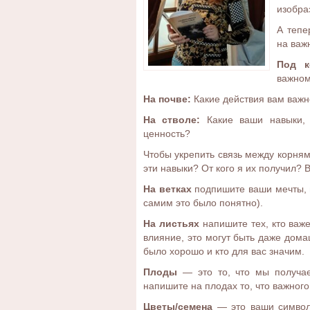
изобра
А тепе
на важ
Под к
важном
На почве:
Какие действия вам важн
На стволе:
Какие ваши навыки, 
ценность?
Чтобы укрепить связь между корнями
эти навыки? От кого я их получил? 
На ветках
подпишите ваши мечты, 
самим это было понятно).
На листьях
напишите тех, кто важе
влияние, это могут быть даже дом
было хорошо и кто для вас значим.
Плоды
— это то, что мы получае
напишите на плодах то, что важного
Цветы/семена
— это ваши символи