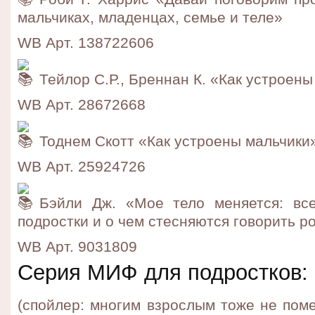
мальчиках, младенцах, семье и теле»
WB Арт. 138722606
Тейлор С.Р., Бреннан К. «Как устроены
WB Арт. 28672668
Тоднем Скотт «Как устроены мальчики
WB Арт. 25924726
Бэйли Дж. «Мое тело меняется: все
подростки и о чем стесняются говорить р
WB Арт. 9031809
Серия МИФ для подростков:
(спойлер: многим взрослым тоже не пом