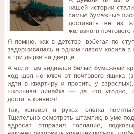
нашей истории стали
самые бумажные пись
доставать не из эл
железного почтового 
Я помню, как в детстве, взбегая по сту
задерживалась и одним глазом косила в
в три дырки на дверце.
А
если там виднелся белый бумажный кр
ход шел не ключ от почтового ящика (
идти в квартиру и просить у взрослых),
школьная линейка — да что угодно, 
достать конверт!
Так, конверт в руках, слегка помяты
Тщательно осмотреть штампик, в уме под
адресат отправил послание, подков
наконец разорвать краешек письма, чтоб