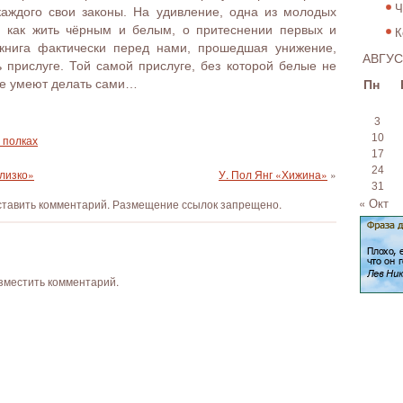
Ч
каждого свои законы. На удивление, одна из молодых
, как жить чёрным и белым, о притеснении первых и
К
книга фактически перед нами, прошедшая унижение,
АВГУС
 прислуге. Той самой прислуге, без которой белые не
Пн
 не умеют делать сами…
3
10
 полках
17
24
лизко»
У. Пол Янг «Хижина»
»
31
« Окт
оставить комментарий. Размещение ссылок запрещено.
азместить комментарий.