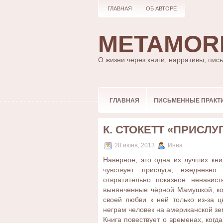
ГЛАВНАЯ
ОБ АВТОРЕ
METAMOR
О жизни через книги, нарративы, пис
ГЛАВНАЯ
ПИСЬМЕННЫЕ ПРАКТ
К. СТОКЕТТ «ПРИСЛУ
28 июня, 2013
Инна
Наверное, это одна из лучших кн
чувствует прислуга, ежедневно
отвратительно показное ненавис
вынянченные чёрной Мамушкой, ко
своей любви к ней только из-за 
неграм человек на американской з
Книга повествует о временах, когд