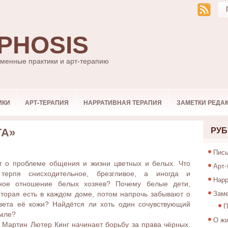
PHOSIS
ьменные практики и арт-терапию
ИКИ
АРТ-ТЕРАПИЯ
НАРРАТИВНАЯ ТЕРАПИЯ
ЗАМЕТКИ РЕДА
ГА»
РУБ
Пись
иг о проблеме общения и жизни цветных и белых. Что
Арт-
 терпя снисходительное, брезгливое, а иногда и
Нарр
тное отношение белых хозяев? Почему белые дети,
Заме
торая есть в каждом доме, потом напрочь забывают о
цвета её кожи? Найдётся ли хоть один сочувствующий
П
емле?
О жи
а Мартин Лютер Кинг начинает борьбу за права чёрных.